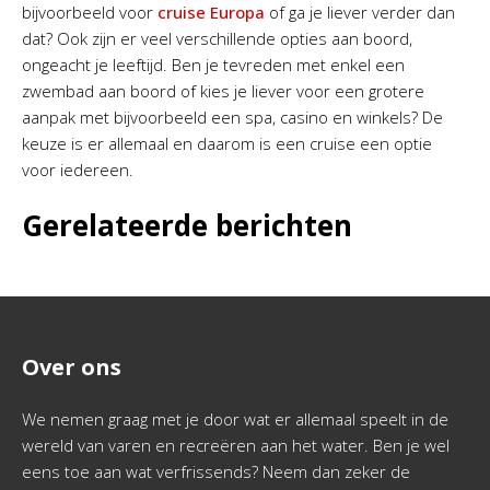
bijvoorbeeld voor
cruise Europa
of ga je liever verder dan
dat? Ook zijn er veel verschillende opties aan boord,
ongeacht je leeftijd. Ben je tevreden met enkel een
zwembad aan boord of kies je liever voor een grotere
aanpak met bijvoorbeeld een spa, casino en winkels? De
keuze is er allemaal en daarom is een cruise een optie
voor iedereen.
Gerelateerde berichten
Over ons
We nemen graag met je door wat er allemaal speelt in de
wereld van varen en recreëren aan het water. Ben je wel
eens toe aan wat verfrissends? Neem dan zeker de